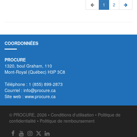
1
2
COORDONNÉES
PROCURE
1320, boul Graham, 110
Mont-Royal (Québec) H3P 3C8
Téléphone : 1 (855) 899-2873
Courriel :
info@procure.ca
Site web :
www.procure.ca
© PROCURE, 2026 •
Conditions d'utilisation
•
Politique de
confidentialité
•
Politique de remboursement