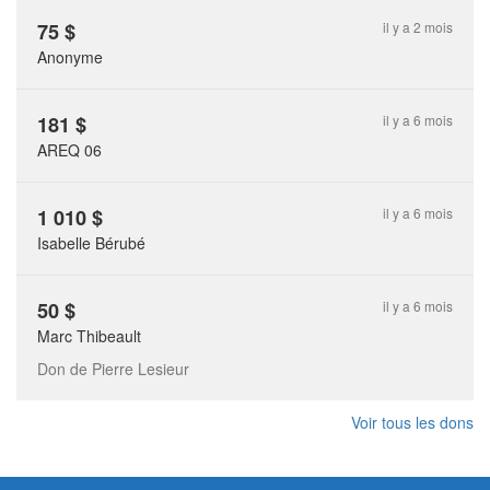
75
$
il y a 2 mois
Anonyme
181
$
il y a 6 mois
AREQ 06
1 010
$
il y a 6 mois
Isabelle Bérubé
50
$
il y a 6 mois
Marc Thibeault
Don de Pierre Lesieur
Voir tous les dons